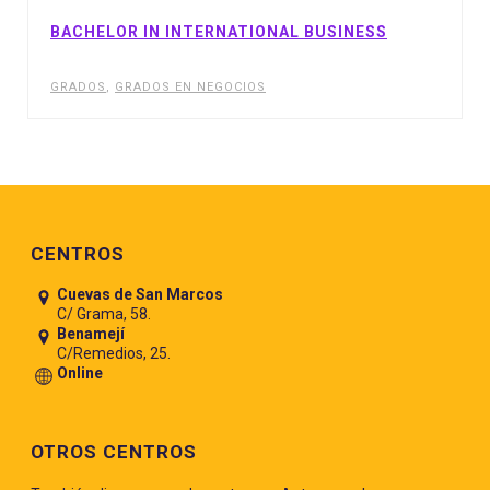
BACHELOR IN INTERNATIONAL BUSINESS
GRADOS
,
GRADOS EN NEGOCIOS
Pie de página
CENTROS
Cuevas de San Marcos
C/ Grama, 58.
Benamejí
C/Remedios, 25.
Online
OTROS CENTROS