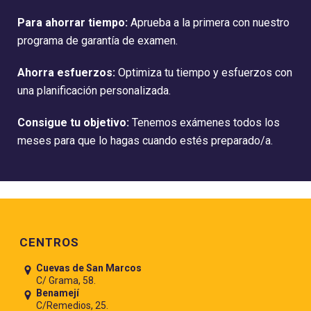
​Para ahorrar tiempo:
Aprueba a la primera con nuestro
programa de garantía de examen.
Ahorra esfuerzos:
Optimiza tu tiempo y esfuerzos con
una planificación personalizada.
Consigue tu objetivo:
Tenemos exámenes todos los
meses para que lo hagas cuando estés preparado/a.
Pie de página
CENTROS
Cuevas de San Marcos
C/ Grama, 58.
Benamejí
C/Remedios, 25.