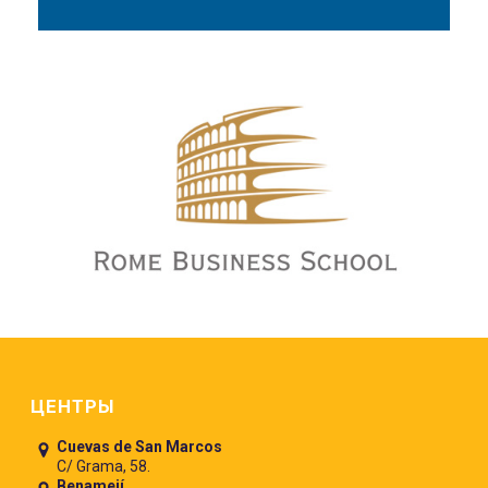
Pie de página
ЦЕНТРЫ
Cuevas de San Marcos
C/ Grama, 58.
Benamejí