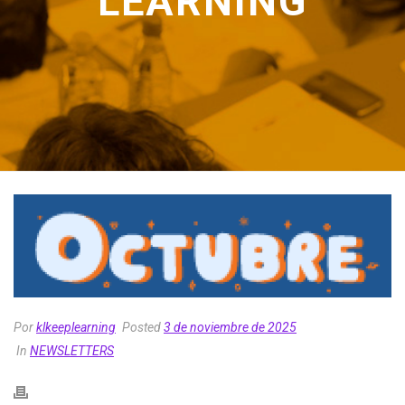
LEARNING
Por
klkeeplearning
Posted
3 de noviembre de 2025
In
NEWSLETTERS