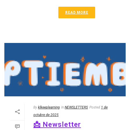
READ MORE
By
klkeeplearning
In
NEWSLETTERS
Posted
1 de
octubre de 2025
📩 Newsletter