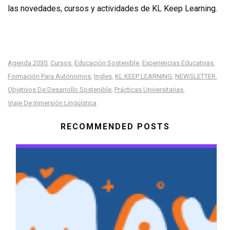
las novedades, cursos y actividades de KL Keep Learning.
Agenda 2030
Cursos
Educación Sostenible
Experiencias Educativas
,
,
,
,
Formación Para Autónomos
Ingles
KL KEEP LEARNING
NEWSLETTER
,
,
,
,
Objetivos De Desarrollo Sostenible
Prácticas Universitarias
,
,
Viaje De Inmersión Lingüística
RECOMMENDED POSTS