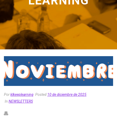
LEARNING
Por
klkeeplearning
Posted
10 de diciembre de 2025
In
NEWSLETTERS