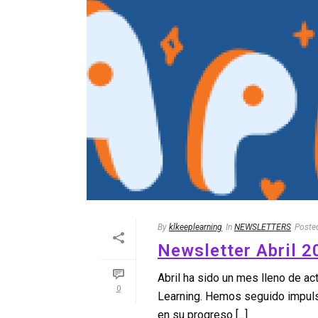
By
klkeeplearning
In
NEWSLETTERS
Poste
Newsletter Abril 2
Abril ha sido un mes lleno de a
0
Learning. Hemos seguido impuls
en su progreso [...]