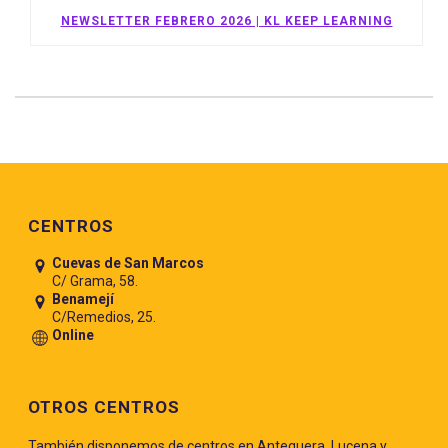
NEWSLETTER FEBRERO 2026 | KL KEEP LEARNING
Pie de página
CENTROS
Cuevas de San Marcos
C/ Grama, 58.
Benamejí
C/Remedios, 25.
Online
OTROS CENTROS
También disponemos de centros en Antequera, Lucena y