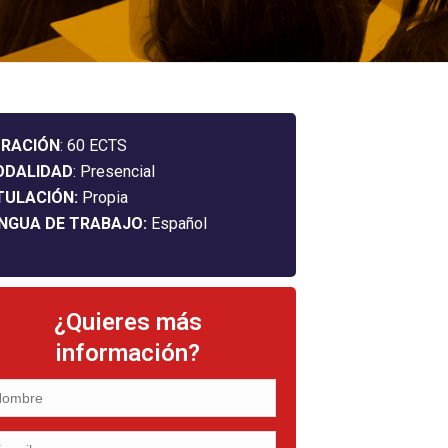
RACIÓN
: 60 ECTS
ODALIDAD
: Presencial
TULACIÓN:
Propia
NGUA DE TRABAJO:
Español
¿Quieres más
información?