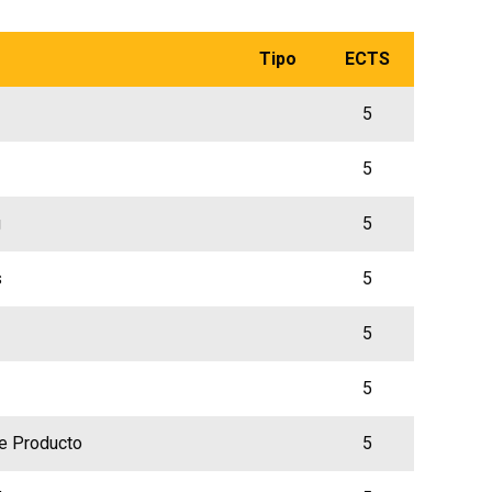
Tipo
ECTS
5
5
g
5
s
5
5
5
de Producto
5