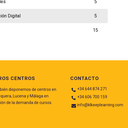
les
5
ón Digital
5
15
ROS CENTROS
CONTACTO
+34 644 874 271
ién disponemos de centros en
quera, Lucena y Málaga en
+34 606 700 159
ión de la demanda de cursos.
info@klkeeplearning.com