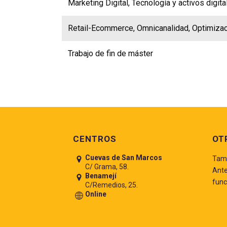
Marketing Digital, Tecnología y activos digita
Retail-Ecommerce, Omnicanalidad, Optimizaci
Trabajo de fin de máster
Pie de página
CENTROS
OT
Cuevas de San Marcos
Tamb
C/ Grama, 58.
Ante
Benamejí
func
C/Remedios, 25.
Online