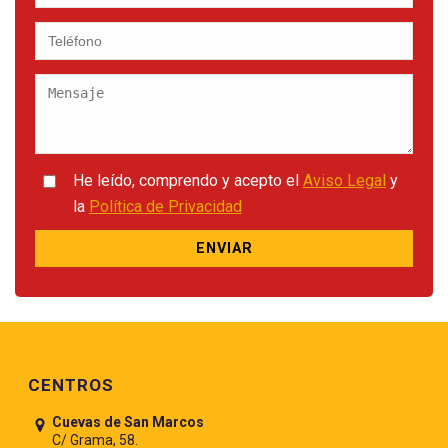
He leído, comprendo y acepto el
Aviso Legal
y
la
Política de Privacidad
Pie de página
CENTROS
Cuevas de San Marcos
C/ Grama, 58.