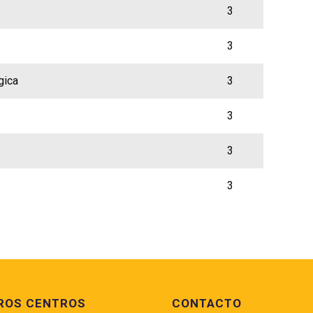
3
3
gica
3
3
3
3
ROS CENTROS
CONTACTO