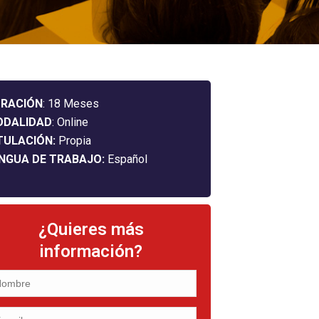
RACIÓN
: 18 Meses
ODALIDAD
: Online
TULACIÓN:
Propia
NGUA DE TRABAJO:
Español
¿Quieres más
información?