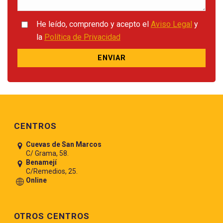
He leído, comprendo y acepto el
Aviso Legal
y
la
Política de Privacidad
Pie de página
CENTROS
Cuevas de San Marcos
C/ Grama, 58.
Benamejí
C/Remedios, 25.
Online
OTROS CENTROS