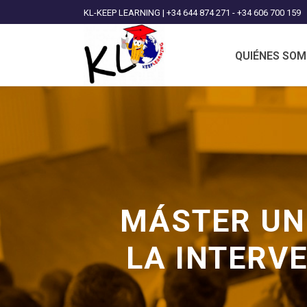
KL-KEEP LEARNING | +34 644 874 271 - +34 606 700 159
QUIÉNES SO
MÁSTER UNI
LA INTERV