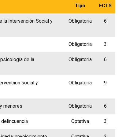
Tipo
ECTS
 la Intervención Social y
Obligatoria
6
Obligatoria
3
 psicología de la
Obligatoria
6
ervención social y
Obligatoria
9
s y menores
Obligatoria
6
y delincuencia
Optativa
3
cidad y envejecimiento
Optativa
3