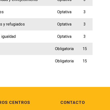
nes
Optativa
3
es y refugiados
Optativa
3
e igualdad
Optativa
3
Obligatoria
15
Obligatoria
15
ROS CENTROS
CONTACTO