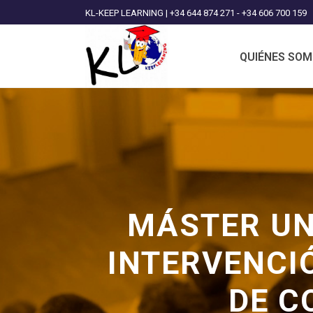
KL-KEEP LEARNING | +34 644 874 271 - +34 606 700 159
QUIÉNES SO
MÁSTER UN
INTERVENCI
DE C