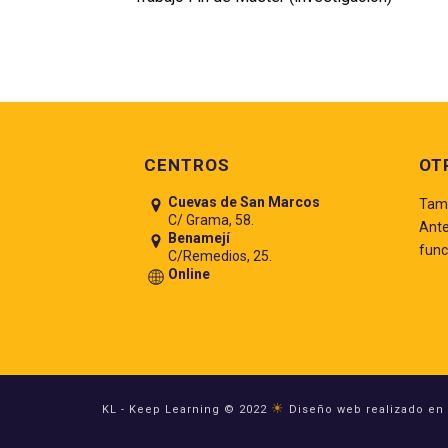
Pie de página
CENTROS
OT
Cuevas de San Marcos
Tamb
C/ Grama, 58.
Ante
Benamejí
func
C/Remedios, 25.
Online
☀
KL - Keep Learning © 2022
Diseño web realizado en