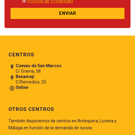
la
Política de Privacidad
Pie de página
CENTROS
Cuevas de San Marcos
C/ Grama, 58.
Benamejí
C/Remedios, 25.
Online
OTROS CENTROS
También disponemos de centros en Antequera, Lucena y
Málaga en función de la demanda de cursos.