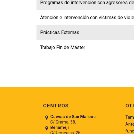
Programas de intervención con agresores de
Atención e intervención con víctimas de viol
Prácticas Externas
Trabajo Fin de Máster
Pie de página
CENTROS
OT
Cuevas de San Marcos
Tamb
C/ Grama, 58.
Ante
Benamejí
func
C/Remedios, 25.