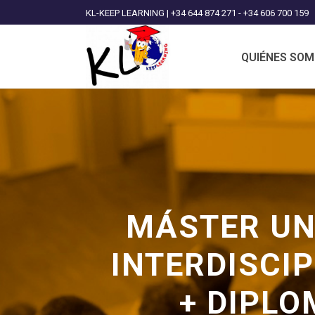
KL-KEEP LEARNING | +34 644 874 271 - +34 606 700 159
QUIÉNES SO
MÁSTER UN
INTERDISCIP
+ DIPLO