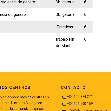
 violencia de género
Obligatoria
6
encia de género
Obligatoria
6
Prácticas
6
Trabajo Fin
6
de Máster
ROS CENTROS
CONTACTO
+34 644 874 271
ién disponemos de centros en
quera, Lucena y Málaga en
+34 606 700 159
ión de la demanda de cursos.
info@klkeeplearning.com