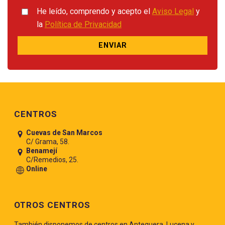
He leído, comprendo y acepto el
Aviso Legal
y
la
Política de Privacidad
Pie de página
CENTROS
Cuevas de San Marcos
C/ Grama, 58.
Benamejí
C/Remedios, 25.
Online
OTROS CENTROS
También disponemos de centros en Antequera, Lucena y