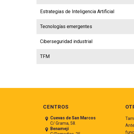
Estrategias de Inteligencia Artificial
Tecnologías emergentes
Ciberseguridad industrial
TFM
Pie de página
CENTROS
OT
Cuevas de San Marcos
Tamb
C/ Grama, 58.
Ante
Benamejí
func