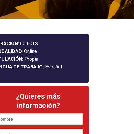
RACIÓN
: 60 ECTS
ODALIDAD
: Online
TULACIÓN:
Propia
NGUA DE TRABAJO:
Español
¿Quieres más
información?