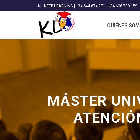
KL-KEEP LEARNING | +34 644 874 271 - +34 606 700 159
QUIÉNES SO
MÁSTER UNI
ATENCIÓ