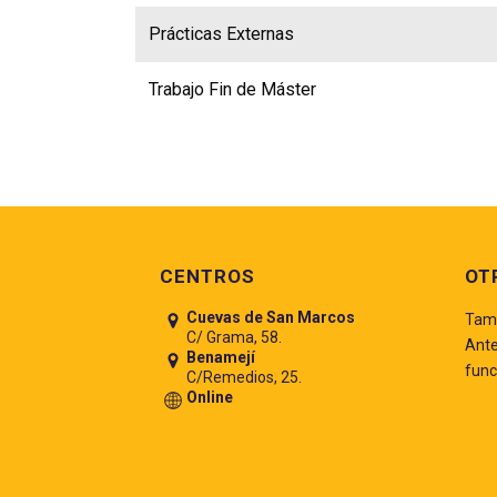
Prácticas Externas
Trabajo Fin de Máster
Pie de página
CENTROS
OT
Cuevas de San Marcos
Tamb
C/ Grama, 58.
Ante
Benamejí
func
C/Remedios, 25.
Online