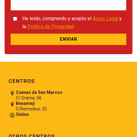
He leído, comprendo y acepto el
Aviso Legal
y
la
Política de Privacidad
Pie de página
CENTROS
Cuevas de San Marcos
C/ Grama, 58.
Benamejí
C/Remedios, 25.
Online
OTROS CENTROS