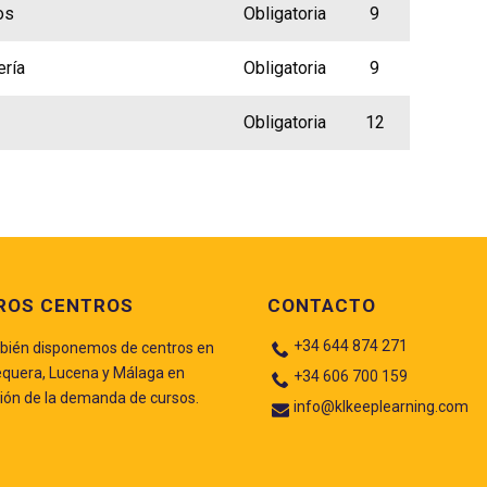
os
Obligatoria
9
ería
Obligatoria
9
Obligatoria
12
ROS CENTROS
CONTACTO
+34 644 874 271
ién disponemos de centros en
quera, Lucena y Málaga en
+34 606 700 159
ión de la demanda de cursos.
info@klkeeplearning.com