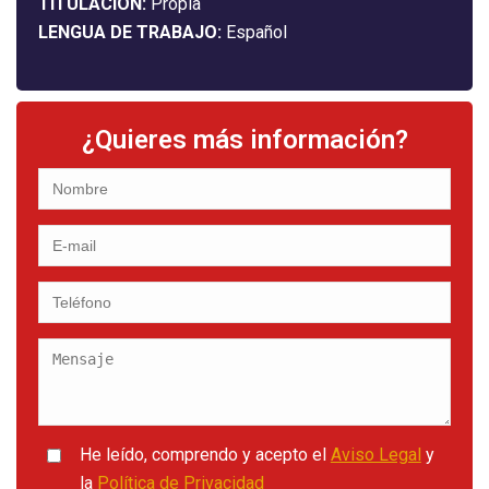
TITULACIÓN:
Propia
LENGUA DE TRABAJO:
Español
¿Quieres más información?
He leído, comprendo y acepto el
Aviso Legal
y
la
Política de Privacidad