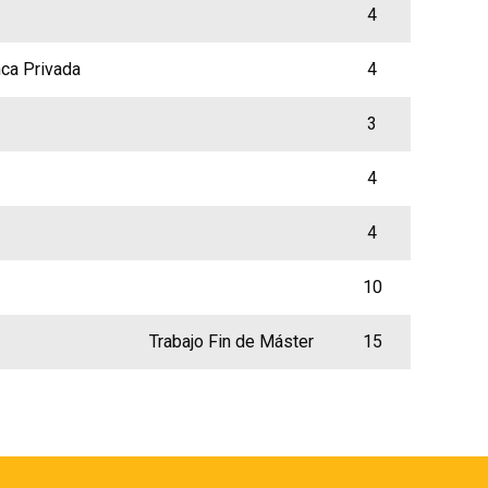
4
nca Privada
4
3
4
4
10
Trabajo Fin de Máster
15