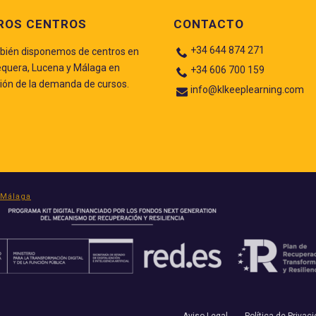
ROS CENTROS
CONTACTO
+34 644 874 271
ién disponemos de centros en
quera, Lucena y Málaga en
+34 606 700 159
ión de la demanda de cursos.
info@klkeeplearning.com
Málaga