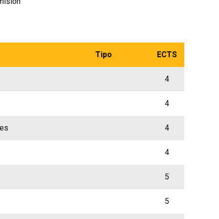
misión
Tipo
ECTS
4
4
les
4
4
5
5