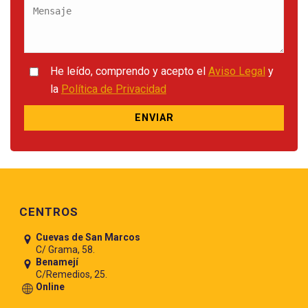
He leído, comprendo y acepto el
Aviso Legal
y
la
Política de Privacidad
Pie de página
CENTROS
Cuevas de San Marcos
C/ Grama, 58.
Benamejí
C/Remedios, 25.
Online