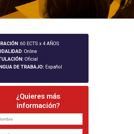
RACIÓN
: 60 ECTS x 4 AÑOS
ODALIDAD
: Online
TULACIÓN:
Oficial
NGUA DE TRABAJO:
Español
¿Quieres más
información?