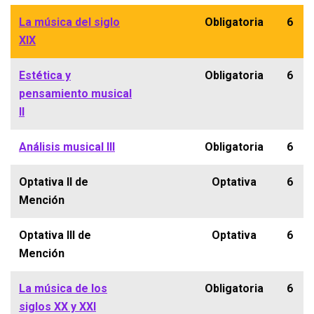
La música del siglo
Obligatoria
6
XIX
Estética y
Obligatoria
6
pensamiento musical
II
Análisis musical III
Obligatoria
6
Optativa II de
Optativa
6
Mención
Optativa III de
Optativa
6
Mención
La música de los
Obligatoria
6
siglos XX y XXI