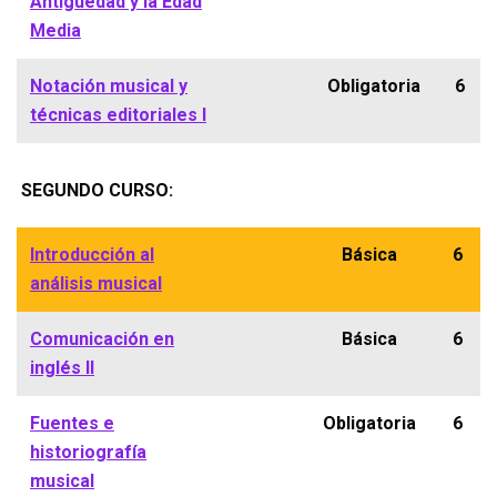
Antigüedad y la Edad
Media
Notación musical y
Obligatoria
6
técnicas editoriales I
SEGUNDO CURSO:
Introducción al
Básica
6
análisis musical
Comunicación en
Básica
6
inglés II
Fuentes e
Obligatoria
6
historiografía
musical