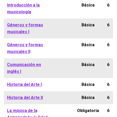
Introducción a la
Básica
6
musicología
Géneros y formas
Básica
6
musicales I
Géneros y formas
Básica
6
musicales II
Comunicación en
Básica
6
inglés I
Historia del Arte I
Básica
6
Historia del Arte II
Básica
6
La música de la
Obligatoria
6