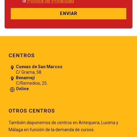
la
Política de Privacidad
Pie de página
CENTROS
Cuevas de San Marcos
C/ Grama, 58.
Benamejí
C/Remedios, 25.
Online
OTROS CENTROS
También disponemos de centros en Antequera, Lucena y
Málaga en función de la demanda de cursos.