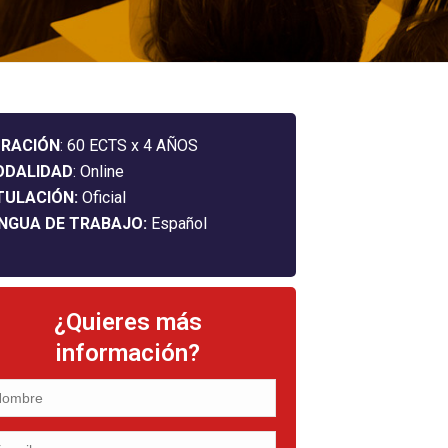
RACIÓN
: 60 ECTS x 4 AÑOS
ODALIDAD
: Online
TULACIÓN:
Oficial
NGUA DE TRABAJO:
Español
¿Quieres más
información?