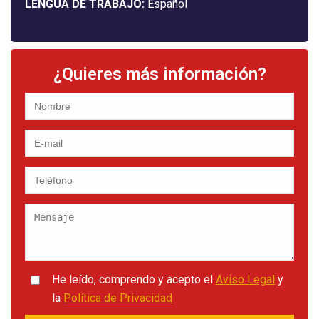
LENGUA DE TRABAJO:
Español
¿Quieres más información?
He leído, comprendo y acepto el
Aviso Legal
y
la
Política de Privacidad