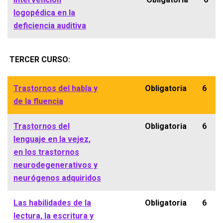
logopédica en la
deficiencia auditiva
TERCER CURSO:
Trastornos del habla y
Obligatoria
6
de la fluencia
Trastornos del
Obligatoria
6
lenguaje en la vejez,
en los trastornos
neurodegenerativos y
neurógenos adquiridos
Las habilidades de la
Obligatoria
6
lectura, la escritura y