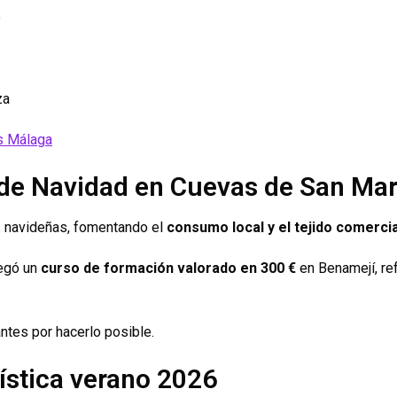
e
za
s Málaga
 de Navidad en Cuevas de San Ma
s navideñas, fomentando el
consumo local y el tejido comercia
regó un
curso de formación valorado en 300 €
en Benamejí, re
ntes por hacerlo posible.
üística verano 2026