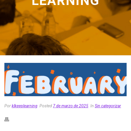
LEARNING
Por
klkeeplearning
Posted
7 de marzo de 2025
In
Sin categorizar