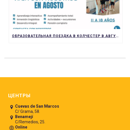
ОБРАЗОВАТЕЛЬНАЯ ПОЕЗДКА В КОЛЧЕСТЕР В АВГУСТЕ – ЯЗЫКОВОЕ ПОГРУЖЕНИЕ ДЛЯ ДЕТЕЙ И ПОДРОСТКОВ (ОТ 11 ДО 18 ЛЕТ)
Pie de página
ЦЕНТРЫ
Cuevas de San Marcos
C/ Grama, 58.
Benamejí
C/Remedios, 25.
Online