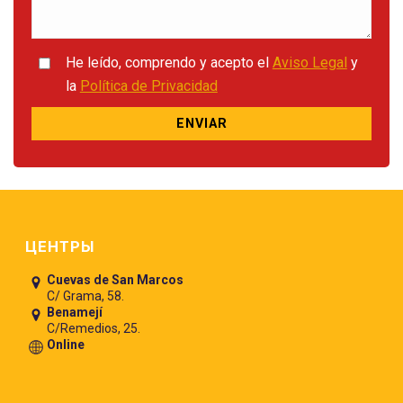
He leído, comprendo y acepto el
Aviso Legal
y
la
Política de Privacidad
Pie de página
ЦЕНТРЫ
Cuevas de San Marcos
C/ Grama, 58.
Benamejí
C/Remedios, 25.
Online