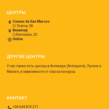
Pie de página
ЦЕНТРЫ
Cuevas de San Marcos
C/ Grama, 58.
Benamejí
C/Remedios, 25.
Online
ДРУГИЕ ЦЕНТРЫ
У нас также есть центры в Антекере (Antequera), Лусене и
Малаге, в зависимости от спроса на курсы.
КОНТАКТ
+34 644 874 271