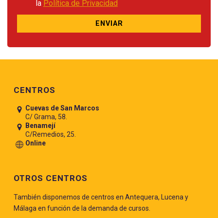
la
Política de Privacidad
Pie de página
CENTROS
Cuevas de San Marcos
C/ Grama, 58.
Benamejí
C/Remedios, 25.
Online
OTROS CENTROS
También disponemos de centros en Antequera, Lucena y
Málaga en función de la demanda de cursos.